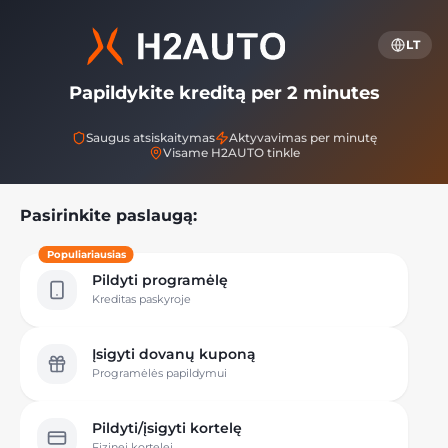
LT
Papildykite kreditą per 2 minutes
Saugus atsiskaitymas
Aktyvavimas per minutę
Visame H2AUTO tinkle
Pasirinkite paslaugą:
Populiariausias
Pildyti programėlę
Kreditas paskyroje
Įsigyti dovanų kuponą
Programėlės papildymui
Pildyti/įsigyti kortelę
Fizinei kortelei