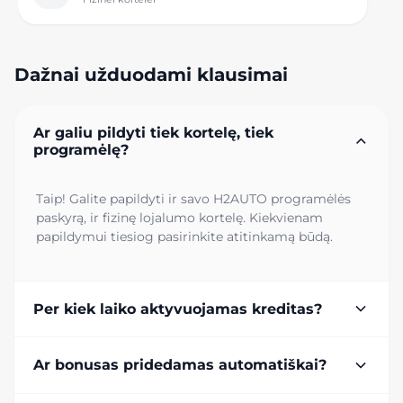
Dažnai užduodami klausimai
Ar galiu pildyti tiek kortelę, tiek
programėlę?
Taip! Galite papildyti ir savo H2AUTO programėlės
paskyrą, ir fizinę lojalumo kortelę. Kiekvienam
papildymui tiesiog pasirinkite atitinkamą būdą.
Per kiek laiko aktyvuojamas kreditas?
Ar bonusas pridedamas automatiškai?